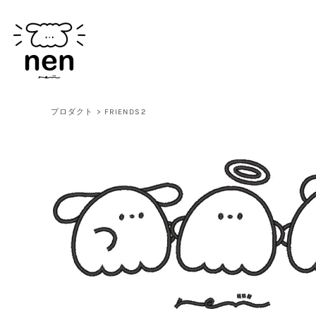
JPY - Japan Yen
プロダクト
USD - United States Dollar
ログイン
新規会員登録
カート：0点
CURRENCY:
¥
JPY
プロダクト
>
FRIENDS2